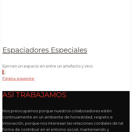
Espaciadores Especiales
Ejercen un espacio en entre un artefacto y otro
1
2
Página siguiente
ASÍ TRABAJAMOS
Nos preocupamos porque nuestros colaboradores estén
continuamente en un ambiente de honestidad, respeto e
innovación, porque nos interesan las relaciones cordiales de tal
forma de contribuir en el entorno social, manteniendo y