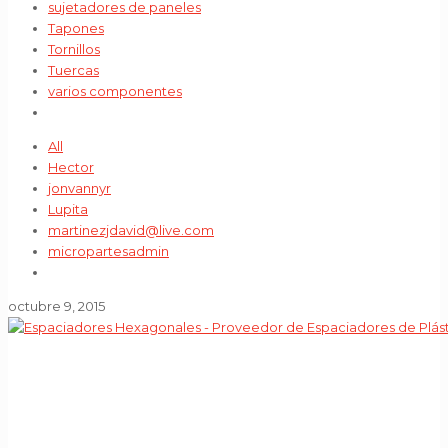
sujetadores de paneles
Tapones
Tornillos
Tuercas
varios componentes
All
Hector
jonvannyr
Lupita
martinezjdavid@live.com
micropartesadmin
octubre 9, 2015