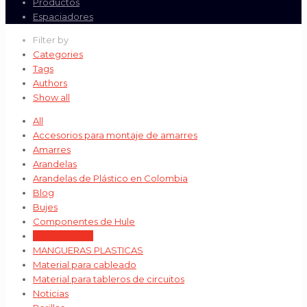
Productos
Espaciadores
Filter by
Categories
Tags
Authors
Show all
All
Accesorios para montaje de amarres
Amarres
Arandelas
Arandelas de Plástico en Colombia
Blog
Bujes
Componentes de Hule
Espaciadores
MANGUERAS PLASTICAS
Material para cableado
Material para tableros de circuitos
Noticias