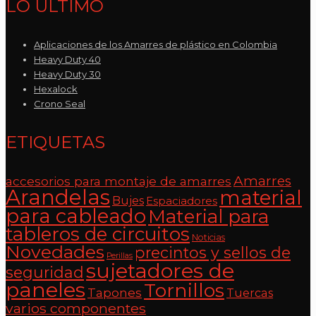
LO ÚLTIMO
Aplicaciones de los Amarres de plástico en Colombia
Heavy Duty 40
Heavy Duty 30
Hexalock
Crono Seal
ETIQUETAS
Amarres
accesorios para montaje de amarres
Arandelas
material
Bujes
Espaciadores
para cableado
Material para
tableros de circuitos
Noticias
Novedades
precintos y sellos de
Perillas
sujetadores de
seguridad
paneles
Tornillos
Tapones
Tuercas
varios componentes