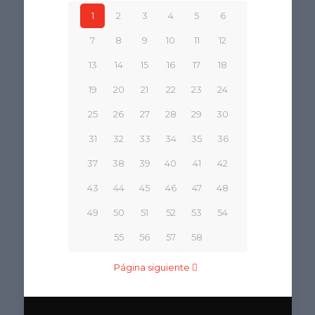
1
2
3
4
5
6
7
8
9
10
11
12
13
14
15
16
17
18
19
20
21
22
23
24
25
26
27
28
29
30
31
32
33
34
35
36
37
38
39
40
41
42
43
44
45
46
47
48
49
50
51
52
53
54
55
56
57
58
Página siguiente