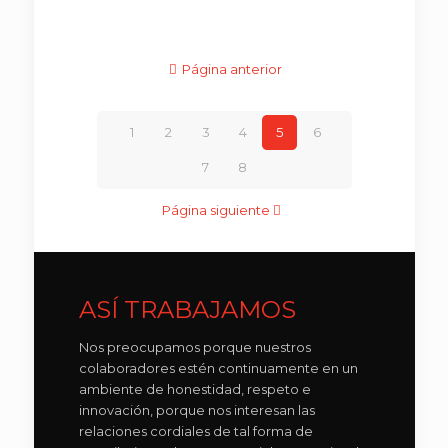
Página anterior
1
2
3
4
5
6
7
8
Página siguiente
ASÍ TRABAJAMOS
Nos preocupamos porque nuestros
colaboradores estén continuamente en un
ambiente de honestidad, respeto e
innovación, porque nos interesan las
relaciones cordiales de tal forma de