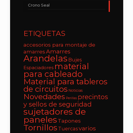
Crono Seal
ETIQUETAS
accesorios para montaje de
Amarres
amarres
Arandelas
Bujes
material
Espaciadores
para cableado
Material para tableros
de circuitos
Noticias
Novedades
precintos
Perillas
y sellos de seguridad
sujetadores de
paneles
Tapones
Tornillos
varios
Tuercas