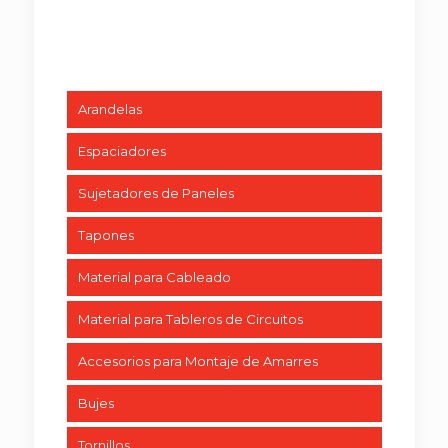
Arandelas
Espaciadores
Sujetadores de Paneles
Tapones
Material para Cableado
Material para Tableros de Circuitos
Accesorios para Montaje de Amarres
Bujes
Tornillos