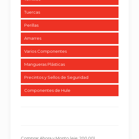
Tuercas
Perillas
Amarres
Varios Componentes
Mangueras Plásticas
Precintos y Sellos de Seguridad
Componentes de Hule
Comprar Ahora y Monto
(eje: 200.00)