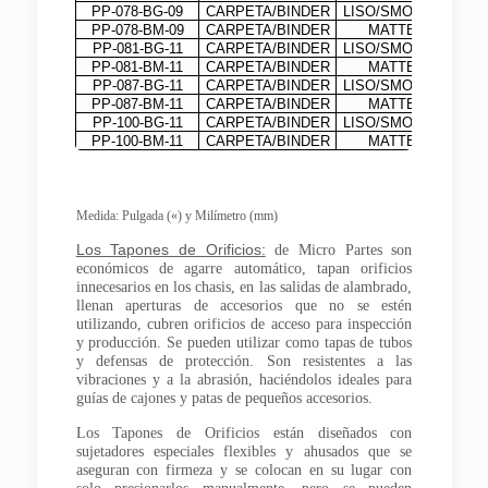
PP-078-BG-09
CARPETA/BINDER
LISO/SMOOTH
PP-078-BM-09
CARPETA/BINDER
MATTE
PP-081-BG-11
CARPETA/BINDER
LISO/SMOOTH
PP-081-BM-11
CARPETA/BINDER
MATTE
PP-087-BG-11
CARPETA/BINDER
LISO/SMOOTH
PP-087-BM-11
CARPETA/BINDER
MATTE
PP-100-BG-11
CARPETA/BINDER
LISO/SMOOTH
PP-100-BM-11
CARPETA/BINDER
MATTE
Medida: Pulgada («) y Milímetro (mm)
Los Tapones de
Orificios
:
de Micro Partes son
económicos de agarre automático, tapan orificios
innecesarios en los chasis, en las salidas de alambrado,
llenan aperturas de accesorios que no se estén
utilizando, cubren orificios de acceso para inspección
y producción. Se pueden utilizar como tapas de tubos
y defensas de protección. Son resistentes a las
vibraciones y a la abrasión, haciéndolos ideales para
guías de cajones y patas de pequeños accesorios.
Los Tapones de Orificios están diseñados con
sujetadores especiales flexibles y ahusados que se
aseguran con firmeza y se colocan en su lugar con