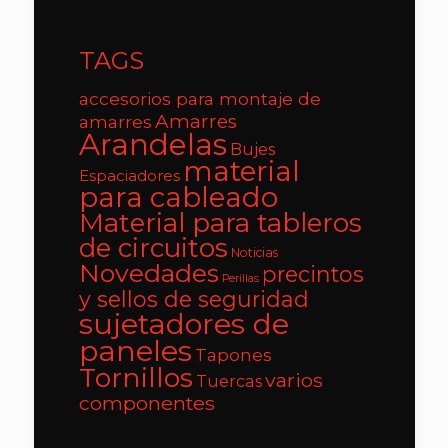
TAGS
accesorios para montaje de
Amarres
amarres
Arandelas
Bujes
material
Espaciadores
para cableado
Material para tableros
de circuitos
Noticias
Novedades
precintos
Perillas
y sellos de seguridad
sujetadores de
paneles
Tapones
Tornillos
varios
Tuercas
componentes