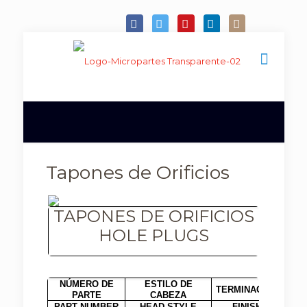
Tapones de Orificios
TAPONES DE ORIFICIOS
HOLE PLUGS
NÚMERO DE
ESTILO DE
TERMINACIÓN
TAM
PARTE
CABEZA
PART NUMBER
HEAD STYLE
FINISH