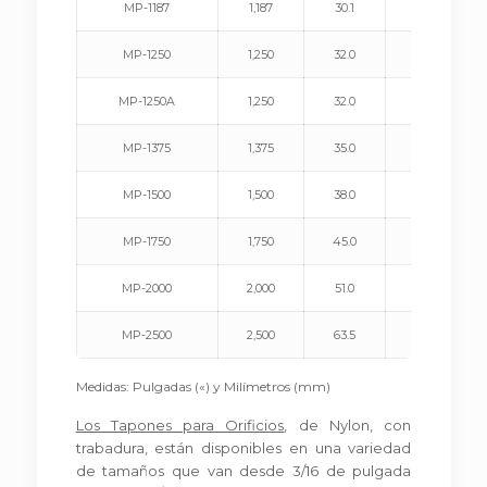
MP-1187
1,187
30.1
.125
MP-1250
1,250
32.0
.125
MP-1250A
1,250
32.0
.125
MP-1375
1,375
35.0
.125
MP-1500
1,500
38.0
.125
MP-1750
1,750
45.0
.125
MP-2000
2,000
51.0
.125
MP-2500
2,500
63.5
.250
Medidas: Pulgadas («) y Milímetros (mm)
Los Tapones para Orificios
, de Nylon, con
trabadura, están disponibles en una variedad
de tamaños que van desde 3/16 de pulgada