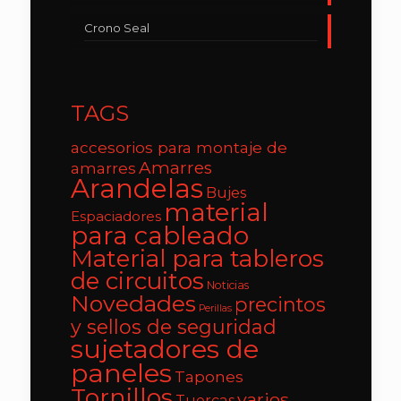
Crono Seal
TAGS
accesorios para montaje de
Amarres
amarres
Arandelas
Bujes
material
Espaciadores
para cableado
Material para tableros
de circuitos
Noticias
Novedades
precintos
Perillas
y sellos de seguridad
sujetadores de
paneles
Tapones
Tornillos
varios
Tuercas