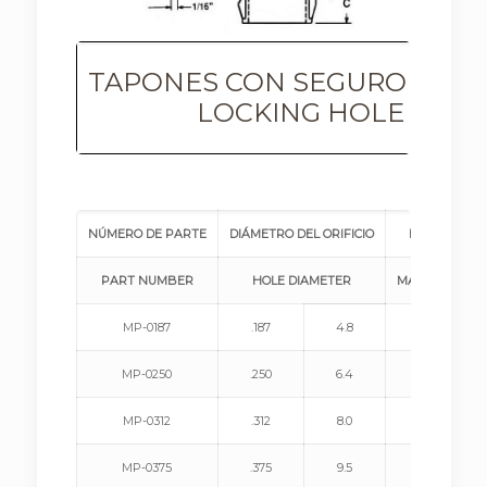
TAPONES CON SEGURO PARA 
LOCKING HOLE PLUG
NÚMERO DE PARTE
DIÁMETRO DEL ORIFICIO
ESPESOR MA
PART NUMBER
HOLE DIAMETER
MAXIMUM THI
MP-0187
.187
4.8
.062
MP-0250
.250
6.4
.062
MP-0312
.312
8.0
.062
MP-0375
.375
9.5
.125