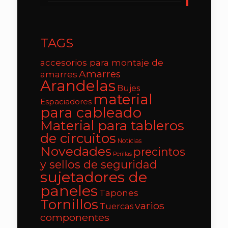
TAGS
accesorios para montaje de
Amarres
amarres
Arandelas
Bujes
material
Espaciadores
para cableado
Material para tableros
de circuitos
Noticias
Novedades
precintos
Perillas
y sellos de seguridad
sujetadores de
paneles
Tapones
Tornillos
varios
Tuercas
componentes