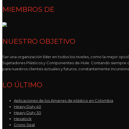
MIEMBROS DE
NUESTRO OBJETIVO
Ser una organización líder en todos los niveles, como la mejor opc
Sujetadores Plásticos y Componentes de Hule. Contando siempre co
para nuestros clientes actuales y futuros, constantemente incursi
LO ÚLTIMO
Aplicaciones de los Amarres de plástico en Colombia
Heavy Duty 40
Heavy Duty 30
Hexalock
Crono Seal