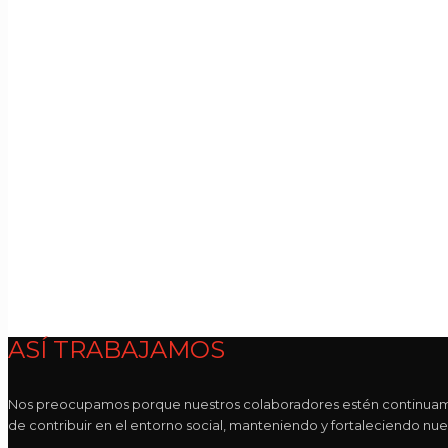
ASÍ TRABAJAMOS
Nos preocupamos porque nuestros colaboradores estén continuament
de contribuir en el entorno social, manteniendo y fortaleciendo nues