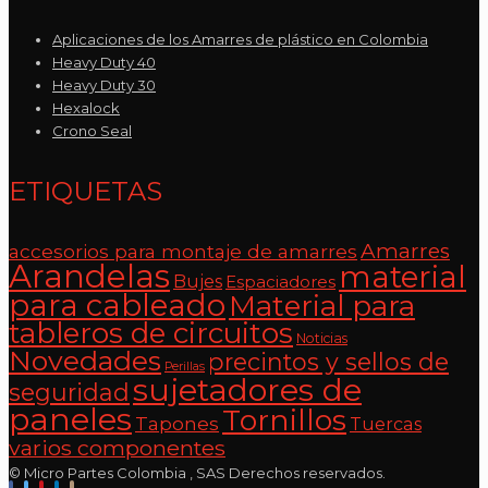
Aplicaciones de los Amarres de plástico en Colombia
Heavy Duty 40
Heavy Duty 30
Hexalock
Crono Seal
ETIQUETAS
Amarres
accesorios para montaje de amarres
Arandelas
material
Bujes
Espaciadores
para cableado
Material para
tableros de circuitos
Noticias
Novedades
precintos y sellos de
Perillas
sujetadores de
seguridad
paneles
Tornillos
Tapones
Tuercas
varios componentes
© Micro Partes Colombia , SAS Derechos reservados.