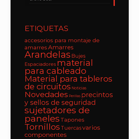
ETIQUETAS
accesorios para montaje de
Amarres
amarres
Arandelas
Bujes
material
Espaciadores
para cableado
Material para tableros
de circuitos
Noticias
Novedades
precintos
Perillas
y sellos de seguridad
sujetadores de
paneles
Tapones
Tornillos
varios
Tuercas
componentes