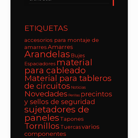
ETIQUETAS
accesorios para montaje de
Amarres
amarres
Arandelas
Bujes
material
Espaciadores
para cableado
Material para tableros
de circuitos
Noticias
Novedades
precintos
Perillas
y sellos de seguridad
sujetadores de
paneles
Tapones
Tornillos
varios
Tuercas
componentes