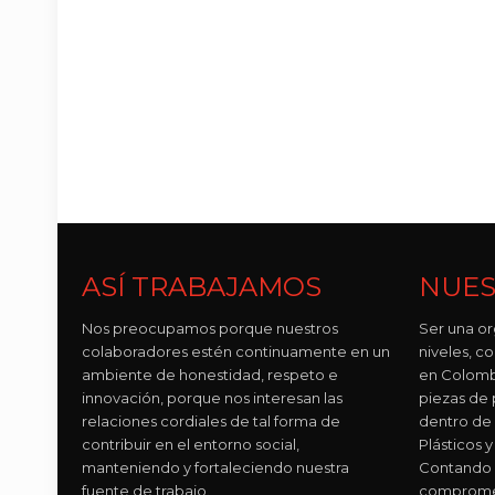
ASÍ TRABAJAMOS
NUES
Nos preocupamos porque nuestros
Ser una or
colaboradores estén continuamente en un
niveles, 
ambiente de honestidad, respeto e
en Colomb
innovación, porque nos interesan las
piezas de p
relaciones cordiales de tal forma de
dentro de
contribuir en el entorno social,
Plásticos
manteniendo y fortaleciendo nuestra
Contando 
fuente de trabajo.
compromet