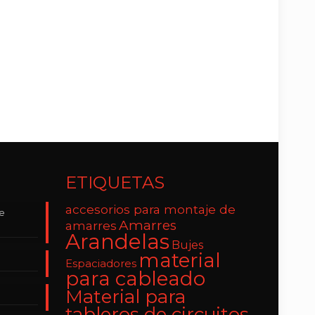
ETIQUETAS
accesorios para montaje de
de
Amarres
amarres
Arandelas
Bujes
material
Espaciadores
para cableado
Material para
tableros de circuitos