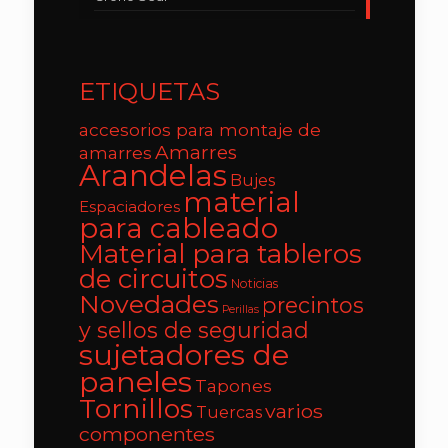
ETIQUETAS
accesorios para montaje de
Amarres
amarres
Arandelas
Bujes
material
Espaciadores
para cableado
Material para tableros
de circuitos
Noticias
Novedades
precintos
Perillas
y sellos de seguridad
sujetadores de
paneles
Tapones
Tornillos
varios
Tuercas
componentes