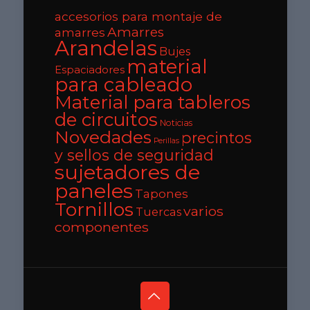
accesorios para montaje de
Amarres
amarres
Arandelas
Bujes
material
Espaciadores
para cableado
Material para tableros
de circuitos
Noticias
Novedades
precintos
Perillas
y sellos de seguridad
sujetadores de
paneles
Tapones
Tornillos
varios
Tuercas
componentes