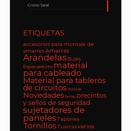
Crono Seal
ETIQUETAS
accesorios para montaje de
Amarres
amarres
Arandelas
Bujes
material
Espaciadores
para cableado
Material para tableros
de circuitos
Noticias
Novedades
precintos
Perillas
y sellos de seguridad
sujetadores de
paneles
Tapones
Tornillos
varios
Tuercas