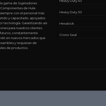
Heavy Duty 40
 la gama de Sujetadores
 y Componentes de Hule.
Heavy Duty 30
siempre con el personal más
ido y capacitado, apoyados
or tecnología. Garantizando asi
Hexalock
iones para nuestros clientes
 futuros, constantemente
Crono Seal
ando en nuevos mercados que
nsambles y requieran de
iles de productos.