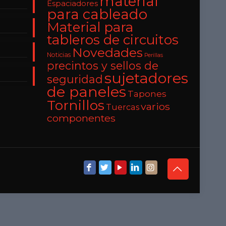
material
Espaciadores
para cableado
Material para
tableros de circuitos
Novedades
Noticias
Perillas
precintos y sellos de
sujetadores
seguridad
de paneles
Tapones
Tornillos
varios
Tuercas
componentes