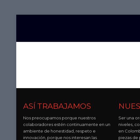
ASÍ TRABAJAMOS
NUES
Nos preocupamos porque nuestros
Ser una or
colaboradores estén continuamente en un
niveles, 
ambiente de honestidad, respeto e
en Colomb
innovación, porque nos interesan las
piezas de p