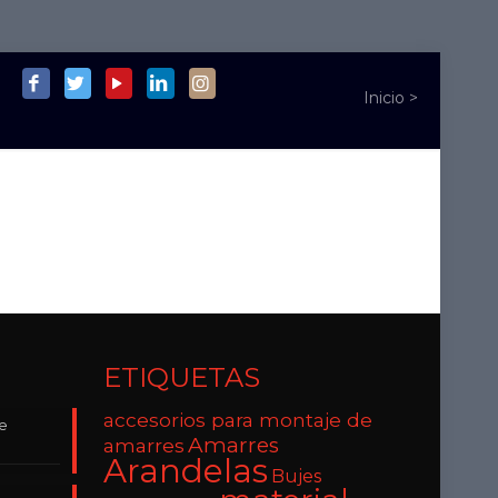
ETIQUETAS
accesorios para montaje de
de
Amarres
amarres
Arandelas
Bujes