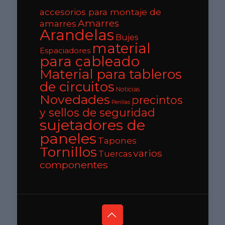
accesorios para montaje de
Amarres
amarres
Arandelas
Bujes
material
Espaciadores
para cableado
Material para tableros
de circuitos
Noticias
Novedades
precintos
Perillas
y sellos de seguridad
sujetadores de
paneles
Tapones
Tornillos
varios
Tuercas
componentes