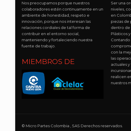
Nos preocupamos porque nuestros
Ser una or
colaboradores estén continuamente en un
niveles, 
ambiente de honestidad, respeto e
en Colomb
innovación, porque nos interesan las
piezas de p
relaciones cordiales de tal forma de
dentro de
contribuir en el entorno social,
Plásticos
manteniendo y fortaleciendo nuestra
Contando 
fuente de trabajo.
compromet
con la mej
las operac
MIEMBROS DE
actuales y
incursion
realicen e
nuestros m
© Micro Partes Colombia , SAS Derechos reservados.