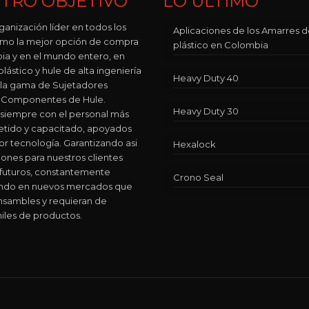
TRO OBJETIVO
LO ÚLTIMO
ganización líder en todos los
Aplicaciones de los Amarres 
como la mejor opción de compra
plástico en Colombia
ia y en el mundo entero, en
lástico y hule de alta ingeniería
Heavy Duty 40
 la gama de Sujetadores
 y Componentes de Hule.
Heavy Duty 30
siempre con el personal más
ido y capacitado, apoyados
or tecnología. Garantizando asi
Hexalock
iones para nuestros clientes
 futuros, constantemente
Crono Seal
ando en nuevos mercados que
nsambles y requieran de
iles de productos.