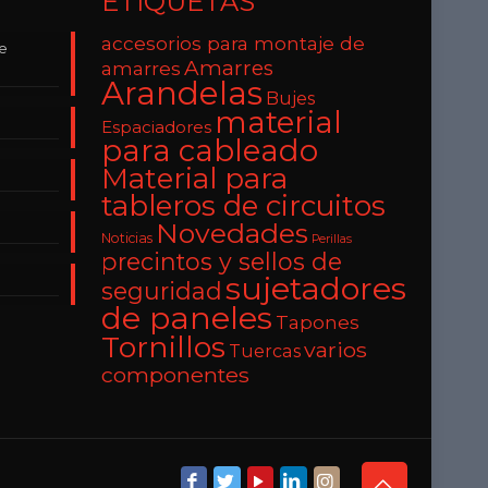
ETIQUETAS
accesorios para montaje de
de
Amarres
amarres
Arandelas
Bujes
material
Espaciadores
para cableado
Material para
tableros de circuitos
Novedades
Noticias
Perillas
precintos y sellos de
sujetadores
seguridad
de paneles
Tapones
Tornillos
varios
Tuercas
componentes