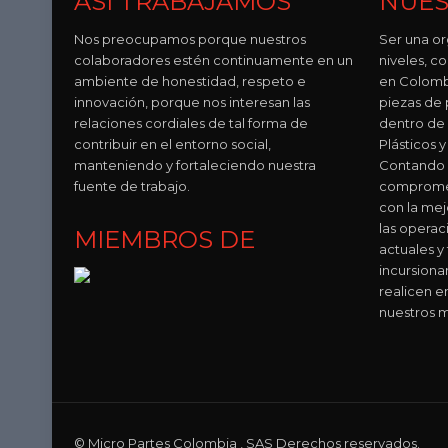
ASÍ TRABAJAMOS
NUES
Nos preocupamos porque nuestros
Ser una or
colaboradores estén continuamente en un
niveles, 
ambiente de honestidad, respeto e
en Colomb
innovación, porque nos interesan las
piezas de p
relaciones cordiales de tal forma de
dentro de
contribuir en el entorno social,
Plásticos
manteniendo y fortaleciendo nuestra
Contando 
fuente de trabajo.
compromet
con la mej
las operac
MIEMBROS DE
actuales y
incursion
realicen e
nuestros m
© Micro Partes Colombia , SAS Derechos reservados.