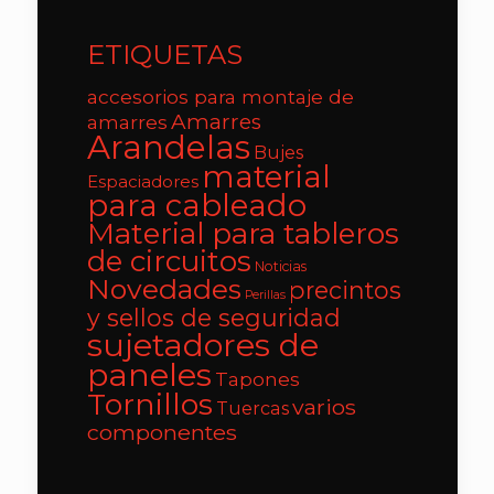
ETIQUETAS
accesorios para montaje de
Amarres
amarres
Arandelas
Bujes
material
Espaciadores
para cableado
Material para tableros
de circuitos
Noticias
Novedades
precintos
Perillas
y sellos de seguridad
sujetadores de
paneles
Tapones
Tornillos
varios
Tuercas
componentes