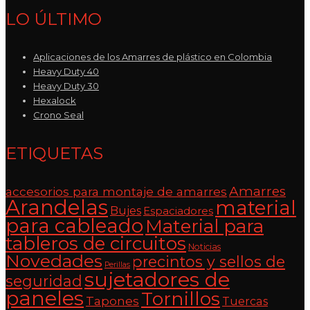
LO ÚLTIMO
Aplicaciones de los Amarres de plástico en Colombia
Heavy Duty 40
Heavy Duty 30
Hexalock
Crono Seal
ETIQUETAS
Amarres
accesorios para montaje de amarres
Arandelas
material
Bujes
Espaciadores
para cableado
Material para
tableros de circuitos
Noticias
Novedades
precintos y sellos de
Perillas
sujetadores de
seguridad
paneles
Tornillos
Tapones
Tuercas