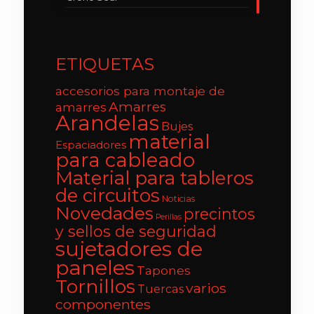
ETIQUETAS
accesorios para montaje de
Amarres
amarres
Arandelas
Bujes
material
Espaciadores
para cableado
Material para tableros
de circuitos
Noticias
Novedades
precintos
Perillas
y sellos de seguridad
sujetadores de
paneles
Tapones
Tornillos
varios
Tuercas
componentes