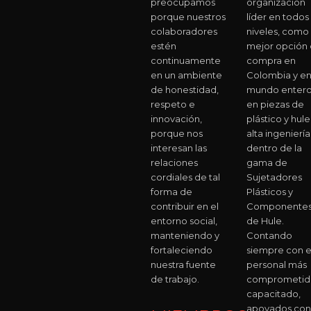
preocupamos
organización
porque nuestros
líder en todos 
colaboradores
niveles, como 
estén
mejor opción
continuamente
compra en
en un ambiente
Colombia y en
de honestidad,
mundo entero
respeto e
en piezas de
innovación,
plástico y hul
porque nos
alta ingeniería
interesan las
dentro de la
relaciones
gama de
cordiales de tal
Sujetadores
forma de
Plásticos y
contribuir en el
Componente
entorno social,
de Hule.
manteniendo y
Contando
fortaleciendo
siempre con e
nuestra fuente
personal más
de trabajo.
comprometid
capacitado,
apoyados con 