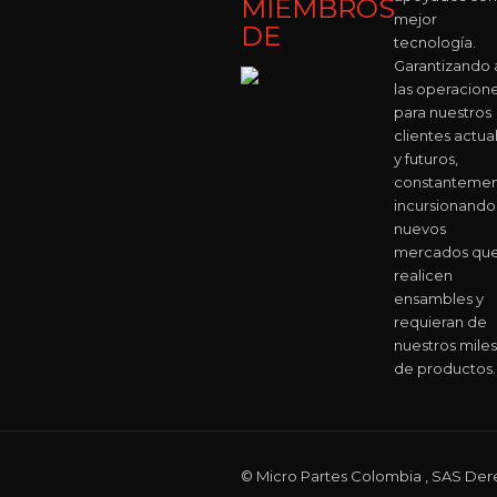
MIEMBROS
mejor
DE
tecnología.
Garantizando 
las operacion
para nuestros
clientes actua
y futuros,
constanteme
incursionando
nuevos
mercados qu
realicen
ensambles y
requieran de
nuestros miles
de productos.
© Micro Partes Colombia , SAS Der