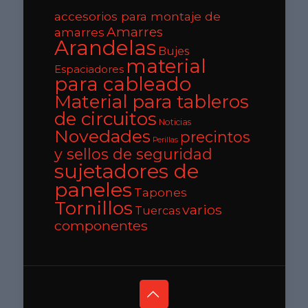
accesorios para montaje de
Amarres
amarres
Arandelas
Bujes
material
Espaciadores
para cableado
Material para tableros
de circuitos
Noticias
Novedades
precintos
Perillas
y sellos de seguridad
sujetadores de
paneles
Tapones
Tornillos
varios
Tuercas
componentes