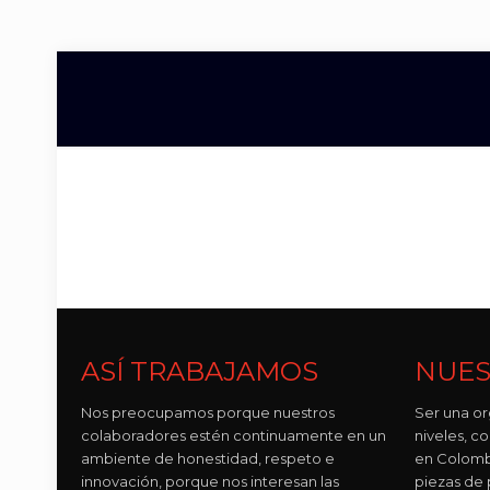
ASÍ TRABAJAMOS
NUES
Nos preocupamos porque nuestros
Ser una or
colaboradores estén continuamente en un
niveles, 
ambiente de honestidad, respeto e
en Colomb
innovación, porque nos interesan las
piezas de p