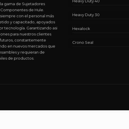
Heavy Duty 40
 la gama de Sujetadores
 y Componentes de Hule.
Heavy Duty 30
siempre con el personal más
ido y capacitado, apoyados
or tecnología. Garantizando asi
Hexalock
iones para nuestros clientes
 futuros, constantemente
Crono Seal
ando en nuevos mercados que
nsambles y requieran de
iles de productos.