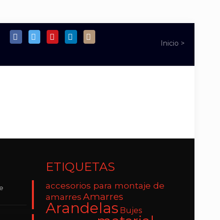
ETIQUETAS
accesorios para montaje de
de
Amarres
amarres
Arandelas
Bujes