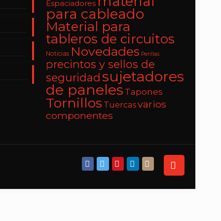
material
Espaciadores
para cableado
Material para
tableros de circuitos
Novedades
Noticias
Perillas
precintos y sellos de
sujetadores
seguridad
de paneles
Tapones
Tornillos
varios
Tuercas
componentes