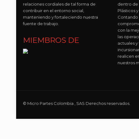
relaciones cordiales de tal forma de
dentro de
contribuir en el entorno social,
Plásticos
manteniendo y fortaleciendo nuestra
Contando 
fuente de trabajo.
compromet
con la mej
las operac
MIEMBROS DE
actuales y
incursion
realicen e
nuestros m
© Micro Partes Colombia , SAS Derechos reservados.