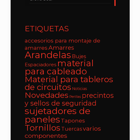
ETIQUETAS
accesorios para montaje de
Amarres
amarres
Arandelas
Bujes
material
Espaciadores
para cableado
Material para tableros
de circuitos
Noticias
Novedades
precintos
Perillas
y sellos de seguridad
sujetadores de
paneles
Tapones
Tornillos
varios
Tuercas
componentes