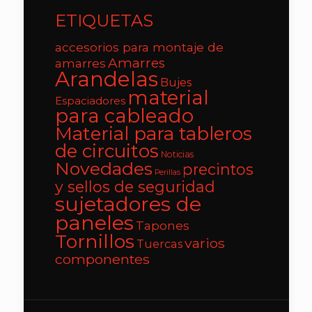
ETIQUETAS
accesorios para montaje de
Amarres
amarres
Arandelas
Bujes
material
Espaciadores
para cableado
Material para tableros
de circuitos
Noticias
Novedades
precintos
Perillas
y sellos de seguridad
sujetadores de
paneles
Tapones
Tornillos
varios
Tuercas
componentes