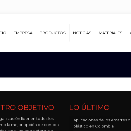
ICIO
EMPRESA
PRODUCTOS
NOTICIAS
MATERIALES
TRO OBJETIVO
LO ÚLTIMO
ganización líder en todos los
Aplicaciones de los Amarres 
como la mejor opción de compra
plástico en Colombia
ia y en el mundo entero, en