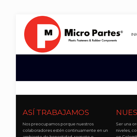
IN
ASÍ TRABAJAMOS
NUES
Nos preocupamos porque nuestros
Ser una or
colaboradores estén continuamente en un
niveles, 
ambiente de honestidad, respeto e
en Colomb