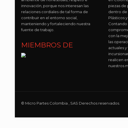
innovación, porque nos interesan las
piezas de p
relaciones cordiales de tal forma de
dentro de
contribuir en el entorno social,
Plásticos
manteniendo y fortaleciendo nuestra
Contando 
fuente de trabajo.
compromet
con la mej
las operac
MIEMBROS DE
actuales y
incursion
realicen e
nuestros m
© Micro Partes Colombia , SAS Derechos reservados.