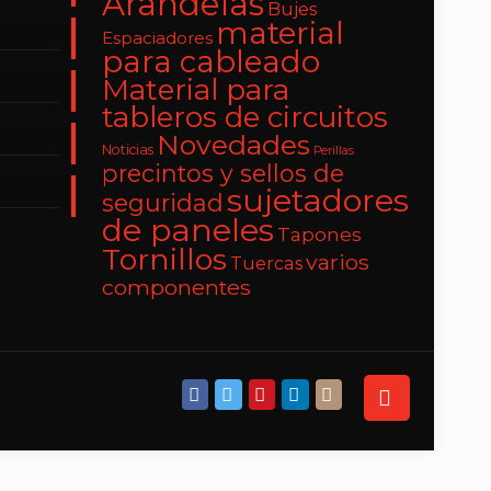
Arandelas
Bujes
material
Espaciadores
para cableado
Material para
tableros de circuitos
Novedades
Noticias
Perillas
precintos y sellos de
sujetadores
seguridad
de paneles
Tapones
Tornillos
varios
Tuercas
componentes