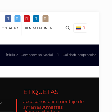
CONTACTO
TIENDA EN LINEA
Compromiso Social
CalidadCompromiso
ETIQUETAS
accesorios para montaje de
de
Amarres
amarres