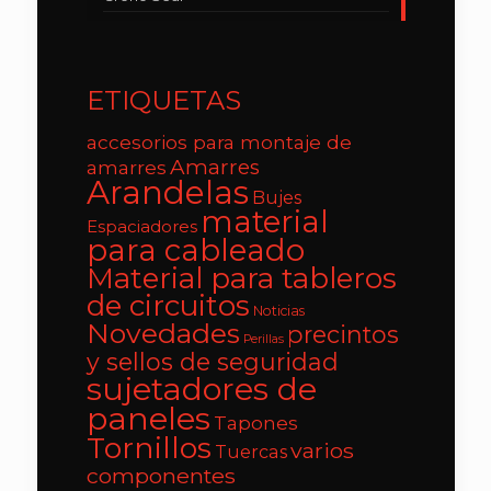
ETIQUETAS
accesorios para montaje de
Amarres
amarres
Arandelas
Bujes
material
Espaciadores
para cableado
Material para tableros
de circuitos
Noticias
Novedades
precintos
Perillas
y sellos de seguridad
sujetadores de
paneles
Tapones
Tornillos
varios
Tuercas
componentes