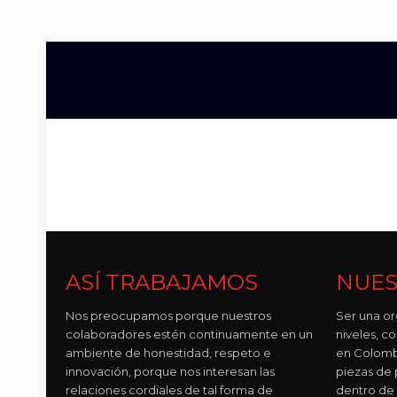
ASÍ TRABAJAMOS
NUES
Nos preocupamos porque nuestros
Ser una or
colaboradores estén continuamente en un
niveles, 
ambiente de honestidad, respeto e
en Colomb
innovación, porque nos interesan las
piezas de p
relaciones cordiales de tal forma de
dentro de