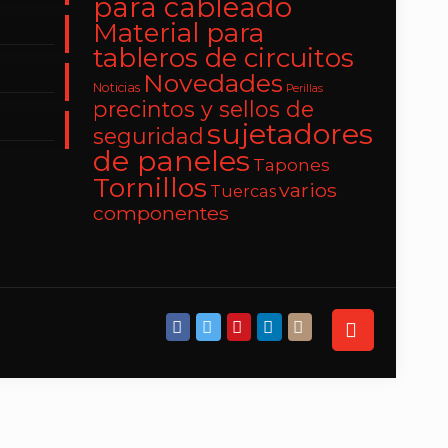
para cableado
Material para
tableros de circuitos
Novedades
Noticias
Perillas
precintos y sellos de
sujetadores
seguridad
de paneles
Tapones
Tornillos
varios
Tuercas
componentes