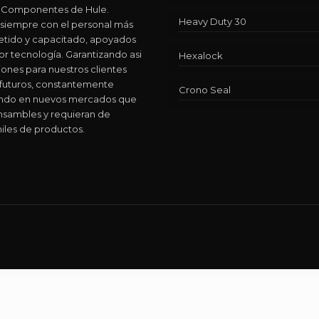
 y Componentes de Hule.
Heavy Duty 30
siempre con el personal más
ido y capacitado, apoyados
or tecnología. Garantizando asi
Hexalock
iones para nuestros clientes
 futuros, constantemente
Crono Seal
ando en nuevos mercados que
nsambles y requieran de
iles de productos.