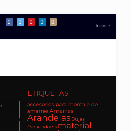
ETIQUETAS
accesorios para montaje de
de
Amarres
amarres
Arandelas
Bujes
material
Espaciadores