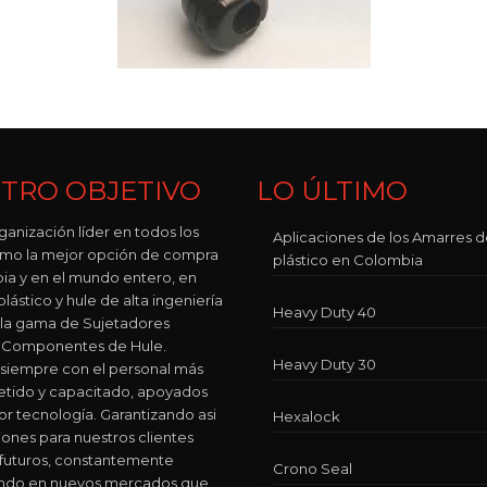
TRO OBJETIVO
LO ÚLTIMO
ganización líder en todos los
Aplicaciones de los Amarres 
como la mejor opción de compra
plástico en Colombia
ia y en el mundo entero, en
lástico y hule de alta ingeniería
Heavy Duty 40
 la gama de Sujetadores
 y Componentes de Hule.
Heavy Duty 30
siempre con el personal más
ido y capacitado, apoyados
or tecnología. Garantizando asi
Hexalock
iones para nuestros clientes
 futuros, constantemente
Crono Seal
ando en nuevos mercados que