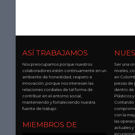
ASÍ TRABAJAMOS
NUES
Nos preocupamos porque nuestros
Ser una or
colaboradores estén continuamente en un
niveles, 
ambiente de honestidad, respeto e
en Colomb
innovación, porque nos interesan las
piezas de p
relaciones cordiales de tal forma de
dentro de
contribuir en el entorno social,
Plásticos
manteniendo y fortaleciendo nuestra
Contando 
fuente de trabajo.
compromet
con la mej
las operac
MIEMBROS DE
actuales y
incursion