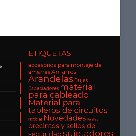
ETIQUETAS
accesorios para montaje de
de
Amarres
amarres
Arandelas
Bujes
material
Espaciadores
para cableado
Material para
tableros de circuitos
Novedades
Noticias
Perillas
precintos y sellos de
sujetadores
seguridad