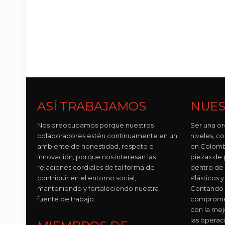
ASÍ TRABAJAMOS
NUES
Nos preocupamos porque nuestros
Ser una or
colaboradores estén continuamente en un
niveles, 
ambiente de honestidad, respeto e
en Colomb
innovación, porque nos interesan las
piezas de p
relaciones cordiales de tal forma de
dentro de
contribuir en el entorno social,
Plásticos
manteniendo y fortaleciendo nuestra
Contando 
fuente de trabajo.
compromet
con la mej
las operac