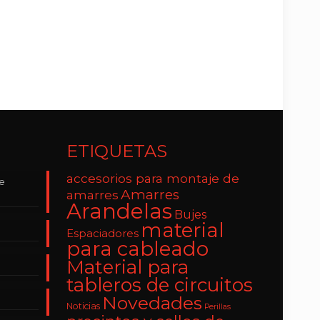
ETIQUETAS
accesorios para montaje de
de
Amarres
amarres
Arandelas
Bujes
material
Espaciadores
para cableado
Material para
tableros de circuitos
Novedades
Noticias
Perillas