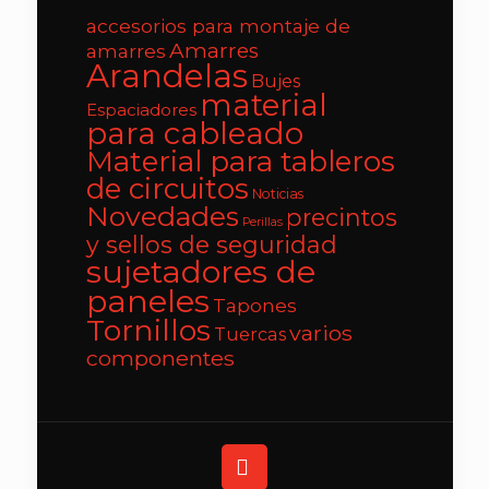
accesorios para montaje de
Amarres
amarres
Arandelas
Bujes
material
Espaciadores
para cableado
Material para tableros
de circuitos
Noticias
Novedades
precintos
Perillas
y sellos de seguridad
sujetadores de
paneles
Tapones
Tornillos
varios
Tuercas
componentes