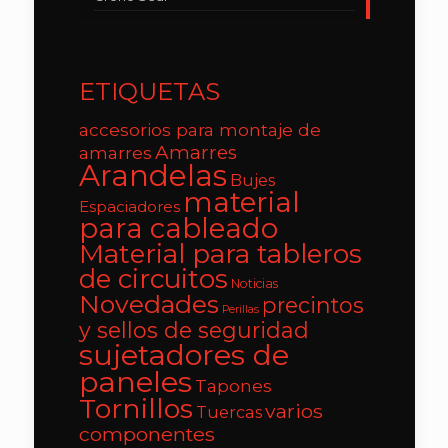
ETIQUETAS
accesorios para montaje de
Amarres
amarres
Arandelas
Bujes
material
Espaciadores
para cableado
Material para tableros
de circuitos
Noticias
Novedades
precintos
Perillas
y sellos de seguridad
sujetadores de
paneles
Tapones
Tornillos
varios
Tuercas
componentes