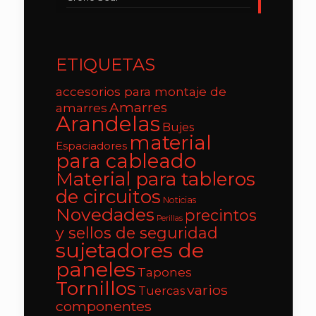
ETIQUETAS
accesorios para montaje de
Amarres
amarres
Arandelas
Bujes
material
Espaciadores
para cableado
Material para tableros
de circuitos
Noticias
Novedades
precintos
Perillas
y sellos de seguridad
sujetadores de
paneles
Tapones
Tornillos
varios
Tuercas
componentes