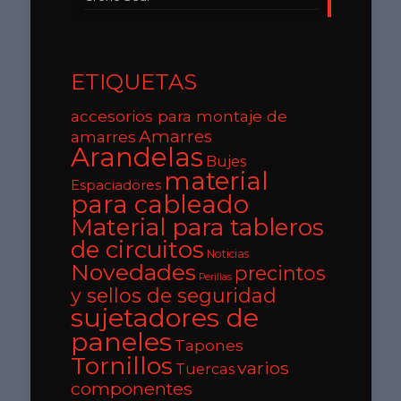
ETIQUETAS
accesorios para montaje de
Amarres
amarres
Arandelas
Bujes
material
Espaciadores
para cableado
Material para tableros
de circuitos
Noticias
Novedades
precintos
Perillas
y sellos de seguridad
sujetadores de
paneles
Tapones
Tornillos
varios
Tuercas
componentes