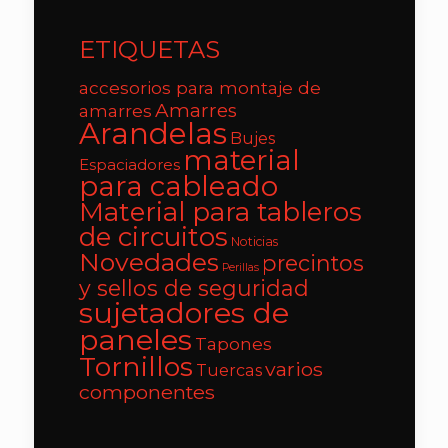
ETIQUETAS
accesorios para montaje de
Amarres
amarres
Arandelas
Bujes
material
Espaciadores
para cableado
Material para tableros
de circuitos
Noticias
Novedades
precintos
Perillas
y sellos de seguridad
sujetadores de
paneles
Tapones
Tornillos
varios
Tuercas
componentes