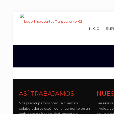
INICIO
EMP
ASÍ TRABAJAMOS
NUES
Nos preocupamos porque nuestros
Ser una or
colaboradores estén continuamente en un
niveles, 
ambiente de honestidad, respeto e
en Colomb