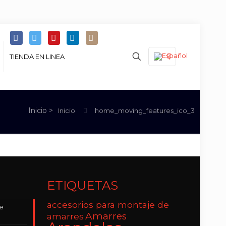
TIENDA EN LINEA
Inicio
home_moving_features_ico_3
ETIQUETAS
accesorios para montaje de
de
Amarres
amarres