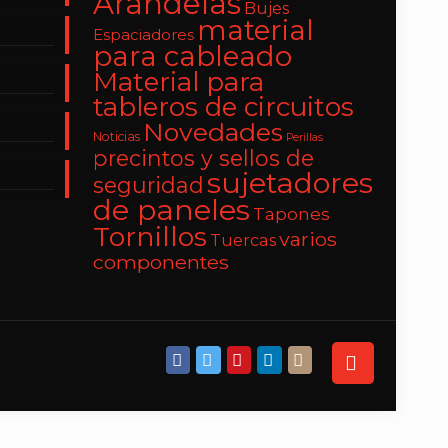
Arandelas
Bujes
material
Espaciadores
para cableado
Material para
tableros de circuitos
Novedades
Noticias
Perillas
precintos y sellos de
sujetadores
seguridad
de paneles
Tapones
Tornillos
varios
Tuercas
componentes