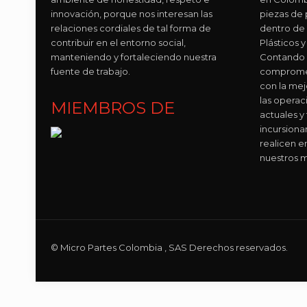
innovación, porque nos interesan las
piezas de p
relaciones cordiales de tal forma de
dentro de
contribuir en el entorno social,
Plásticos
manteniendo y fortaleciendo nuestra
Contando 
fuente de trabajo.
compromet
con la mej
las operac
MIEMBROS DE
actuales y
incursion
realicen e
nuestros m
© Micro Partes Colombia , SAS Derechos reservados.