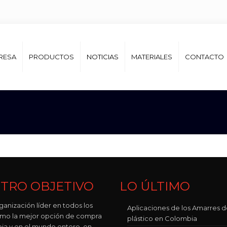
RESA
PRODUCTOS
NOTICIAS
MATERIALES
CONTACTO
TRO OBJETIVO
LO ÚLTIMO
ganización líder en todos los
Aplicaciones de los Amarres 
como la mejor opción de compra
plástico en Colombia
ia y en el mundo entero, en